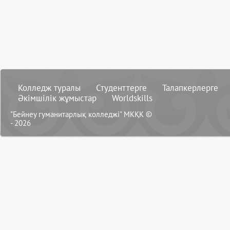
Колледж туралы
Студенттерге
Талапкерлерге
Әкімшілік жұмыстар
Worldskills
"Бейнеу гуманитарлық колледжі" МКҚК ©
- 2026