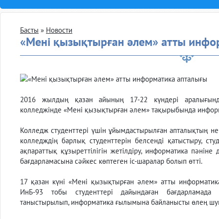
Басты
»
Новости
«Мені қызықтырған әлем» атты инфо
2016 жылдың қазан айының 17-22 күндері аралығында
колледжінде «Мені қызықтырған әлем» тақырыбында информа
Колледж студенттері үшін ұйымдаcтырылған апталықтың нег
колледждің барлық студенттерін белсенді қатыстыру, сту
ақпараттық құзыреттілігін жетілдіру, информатика пәнін
бағдарламасына сәйкес көптеген іс-шаралар болып өтті.
17 қазан күні «Мені қызықтырған әлем» атты информатик
ИнБ-93 тобы студенттері дайындаған бағдарламада
таныстырылып, информатика ғылымына байланысты өлең шу