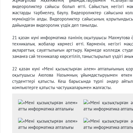
Жұмағұлова Ақкенженің ұйымдастыруымен «Салауатт
видеороликтер сайысы болып өтті. Сайыстың негізгі мақ
жастарды тәрбиелеу, баулу. Видеороликтер сайысына кол
мүмкіндігін алды. Видеороликтер сайысының қорытындыс
дайындаған видеоролик үздік деп танылды.
21 қазан күні информатика пәнінің оқытушысы Махмутова
техникалық жобалар көрмесі өтті. Көрменің негізгі мақс
ақпараттық сауаттылығын арттыру. Көрмеде колледж студе
заманға сай техникалар көрсетіліп, таныстырылып үздігі аны
22 қазан күні «Мені қызықтырған әлем» апталығының қор
оқытушысы Аюпова Назымның ұйымдастыруымен өткен 
студенттері қатысты. Кеш барысында түрлі әндер айтылы
компьютерге қатысты частушкаларымен жалғасты.