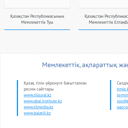
Қазақстан Республикасының
Қазақстан Республика
Мемлекеттiк Туы
Мемлекеттiк Елтаңб
Мемлекеттiк, ақпараттық жән
Қазақ тілін үйренуге бағытталған
Сөзді
ресми сайттары
emle.
www.tilqural.kz
termi
www.abai.institute.kz
sozdik
www.tilmedia.kz
qazco
www.balatili.kz