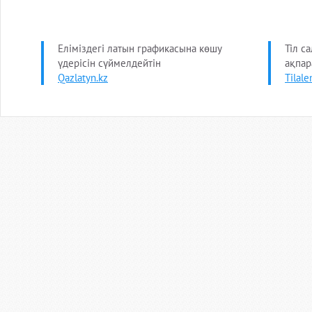
Еліміздегі латын графикасына көшу
Тіл с
үдерісін сүймелдейтін
ақпар
Qazlatyn.kz
Tilale