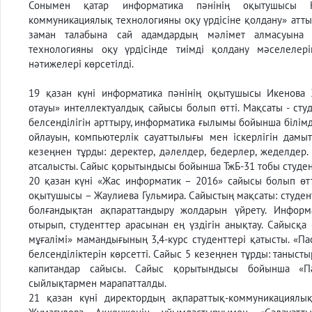
Сонымен қатар информатика пәнінің оқытушысы Қа
коммуникациялық технологияны оқу үрдісіне қолдану» атты
заман талабына сай адамдардың мәлімет алмасуына ы
технологияны оқу үрдісінде тиімді қолдану мәселелер
нәтижелері көрсетілді.
19 қазан күні информатика пәнінің оқытушысы Икенова
отауы» интеллектуалдық сайысы болып өтті. Мақсаты - ст
белсенділігін арттыру, информатика ғылымы бойынша білімд
ойлауын, компьютерлік сауаттылығы мен іскерлігін дамыт
кезеңнен тұрды: деректер, дәлелдер, бедерлер, жеделдер.
атсалысты. Сайыс қорытындысы бойынша ТжБ-31 тобы студен
20 қазан күні «Жас информатик – 2016» сайысы болып өт
оқытушысы – Жаулиева Гульмира. Сайыстың мақсаты: студен
болғандықтан ақпараттандыру жолдарын үйрету. Инфор
отырып, студенттер арасынан ең үздігін анықтау. Сайысқ
мұғалімі» мамандығының 3,4-курс студенттері қатысты. «Пас
белсенділіктерін көрсетті. Сайыс 5 кезеңнен тұрды: таныстыр
капитандар сайысы. Сайыс қорытындысы бойынша «Пас
сыйлықтармен марапатталды.
21 қазан күні директордың ақпараттық-коммуникациялы