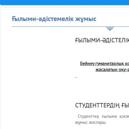
Ғылыми-әдістемелік жұмыс
ҒЫЛЫМИ-ӘДІСТЕЛ
Бейнеу гуманитарлық к
жасалатын оқу-
СТУДЕНТТЕРДІҢ Ғ
Студенттер ғылыми қоға
жұмыс жоспары