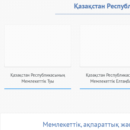
Қазақстан Респуб
Қазақстан Республикасының
Қазақстан Республика
Мемлекеттiк Туы
Мемлекеттiк Елтаңб
Мемлекеттiк, ақпараттық жән