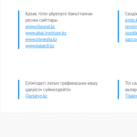
Қазақ тілін үйренуге бағытталған
Сөзді
ресми сайттары
emle.
www.tilqural.kz
termi
www.abai.institute.kz
sozdik
www.tilmedia.kz
qazco
www.balatili.kz
Еліміздегі латын графикасына көшу
Тіл с
үдерісін сүймелдейтін
ақпар
Qazlatyn.kz
Tilale